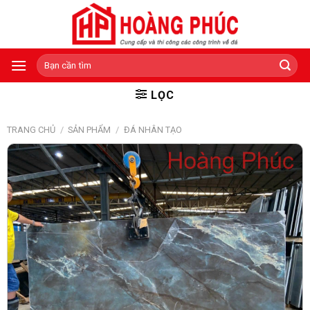
Skip
to
content
Tìm
kiếm:
LỌC
TRANG CHỦ
/
SẢN PHẨM
/
ĐÁ NHÂN TẠO