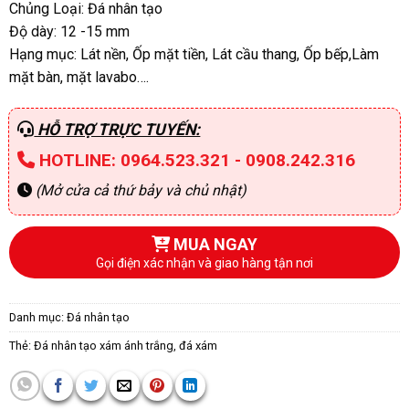
Chủng Loại: Đá nhân tạo
Độ dày: 12 -15 mm
Hạng mục: Lát nền, Ốp mặt tiền, Lát cầu thang, Ốp bếp,Làm
mặt bàn, mặt lavabo….
HỖ TRỢ TRỰC TUYẾN:
HOTLINE: 0964.523.321 - 0908.242.316
(Mở cửa cả thứ bảy và chủ nhật)
MUA NGAY
Gọi điện xác nhận và giao hàng tận nơi
Danh mục:
Đá nhân tạo
Thẻ:
Đá nhân tạo xám ánh trắng
,
đá xám