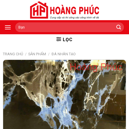
Skip
to
content
Tìm
kiếm:
LỌC
TRANG CHỦ
/
SẢN PHẨM
/
ĐÁ NHÂN TẠO