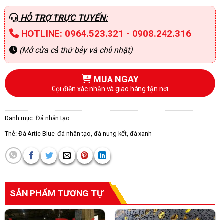
HỖ TRỢ TRỰC TUYẾN:
HOTLINE: 0964.523.321 - 0908.242.316
(Mở cửa cả thứ bảy và chủ nhật)
MUA NGAY
Gọi điện xác nhận và giao hàng tận nơi
Danh mục:
Đá nhân tạo
Thẻ:
Đá Artic Blue
,
đá nhân tạo
,
đá nung kết
,
đá xanh
SẢN PHẨM TƯƠNG TỰ