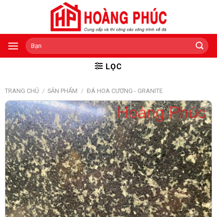
Skip
to
content
Tìm
kiếm:
LỌC
TRANG CHỦ
/
SẢN PHẨM
/
ĐÁ HOA CƯƠNG - GRANITE