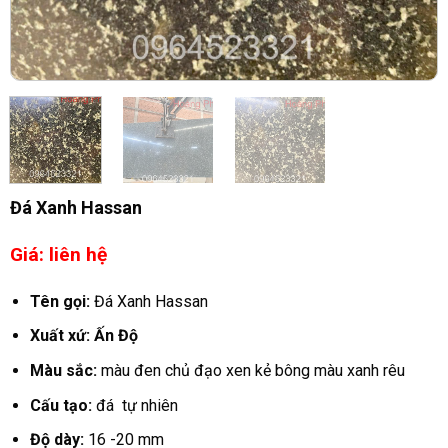
Đá Xanh Hassan
Giá: liên hệ
Tên gọi:
Đá Xanh Hassan
Xuất xứ:
Ấn Độ
Màu sắc:
màu đen chủ đạo xen kẻ bông màu xanh rêu
Cấu tạo:
đá tự nhiên
Độ dày:
16 -20 mm