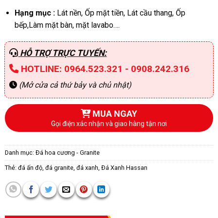
Hạng mục :
Lát nền, Ốp mặt tiền, Lát cầu thang, Ốp
bếp,Làm mặt bàn, mặt lavabo….
HỖ TRỢ TRỰC TUYẾN:
HOTLINE: 0964.523.321 - 0908.242.316
(Mở cửa cả thứ bảy và chủ nhật)
MUA NGAY
Gọi điện xác nhận và giao hàng tận nơi
Danh mục:
Đá hoa cương - Granite
Thẻ:
đá ấn độ
,
đá granite
,
đá xanh
,
Đá Xanh Hassan