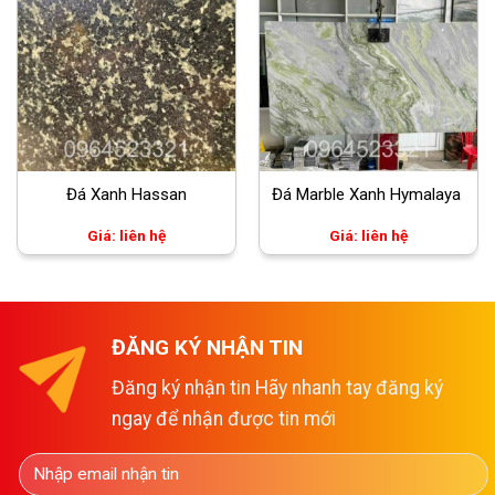
Đá Xanh Hassan
Đá Marble Xanh Hymalaya
Giá: liên hệ
Giá: liên hệ
ĐĂNG KÝ NHẬN TIN
Đăng ký nhận tin Hãy nhanh tay đăng ký
ngay để nhận được tin mới