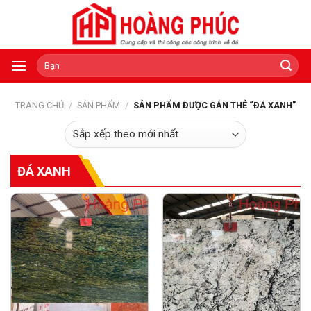
Skip
to
content
Tìm
kiếm:
TRANG CHỦ
/
SẢN PHẨM
/
SẢN PHẨM ĐƯỢC GẮN THẺ “ĐÁ XANH”
ĐÁ XANH