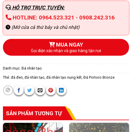
HỖ TRỢ TRỰC TUYẾN:
HOTLINE: 0964.523.321 - 0908.242.316
(Mở cửa cả thứ bảy và chủ nhật)
MUA NGAY
Gọi điện xác nhận và giao hàng tận nơi
Danh mục:
Đá nhân tạo
Thẻ:
đá đen
,
đá nhân tạo
,
đá nhân tạo nung kết
,
Đá Portoro Bronze
SẢN PHẨM TƯƠNG TỰ