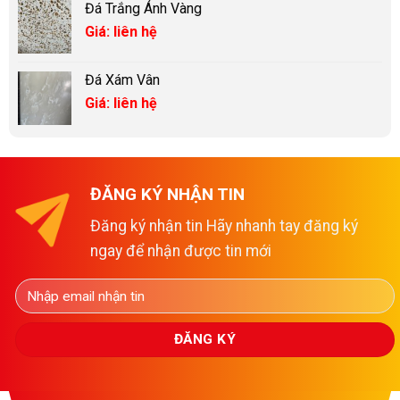
Đá Trắng Ánh Vàng
Giá: liên hệ
Đá Xám Vân
Giá: liên hệ
ĐĂNG KÝ NHẬN TIN
Đăng ký nhận tin Hãy nhanh tay đăng ký
ngay để nhận được tin mới