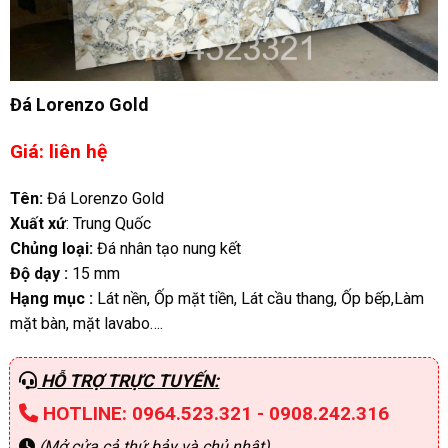
Đá Lorenzo Gold
Giá: liên hệ
Tên:
Đá Lorenzo Gold
Xuất xứ
: Trung Quốc
Chủng loại:
Đá nhân tạo nung kết
Độ dạy :
15 mm
Hạng mục :
Lát nền, Ốp mặt tiền, Lát cầu thang, Ốp bếp,Làm
mặt bàn, mặt lavabo….
HỖ TRỢ TRỰC TUYẾN:
HOTLINE: 0964.523.321 - 0908.242.316
(Mở cửa cả thứ bảy và chủ nhật)