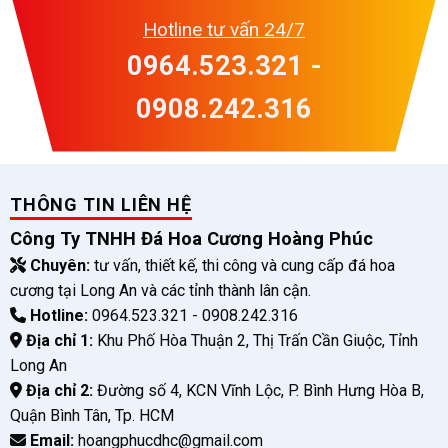
Hotline tư vấn 24/7
0964.523.321 -
0908.242.316
THÔNG TIN LIÊN HỆ
Công Ty TNHH Đá Hoa Cương Hoàng Phúc
Chuyên:
tư vấn, thiết kế, thi công và cung cấp đá hoa
cương tại Long An và các tỉnh thành lân cận.
Hotline:
0964.523.321 - 0908.242.316
Địa chỉ 1:
Khu Phố Hòa Thuận 2, Thị Trấn Cần Giuộc, Tỉnh
Long An
Địa chỉ 2:
Đường số 4, KCN Vĩnh Lộc, P. Bình Hưng Hòa B,
Quận Bình Tân, Tp. HCM
Email:
hoangphucdhc@gmail.com