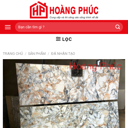
Skip
to
content
Tìm
kiếm:
LỌC
TRANG CHỦ
/
SẢN PHẨM
/
ĐÁ NHÂN TẠO